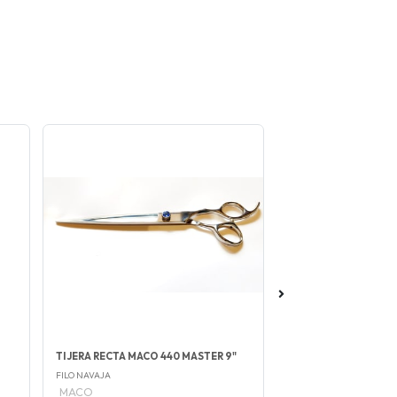
TIJERA RECTA MACO 440 MASTER 9"
TIJERA RECTA MACO 
FILO NAVAJA
FILO NAVAJA
MACO
MACO