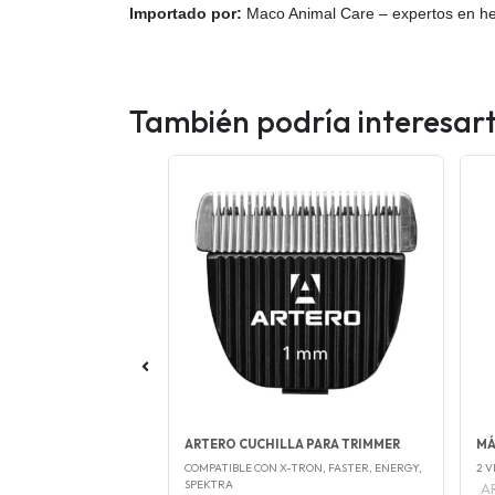
Importado por:
Maco Animal Care – expertos en her
También podría interesar
4 TIJERAS - 8"
ARTERO CUCHILLA PARA TRIMMER
MÁ
CULPIDORA Y CHUNKER
COMPATIBLE CON X-TRON, FASTER, ENERGY,
2 V
SPEKTRA
A