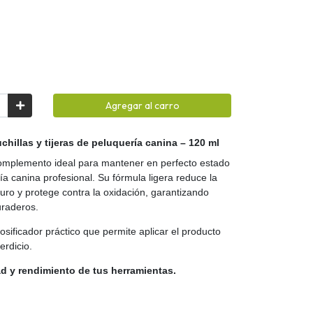
Agregar al carro
chillas y tijeras de peluquería canina – 120 ml
 complemento ideal para mantener en perfecto estado
ría canina profesional. Su fórmula ligera reduce la
turo y protege contra la oxidación, garantizando
uraderos.
sificador práctico que permite aplicar el producto
erdicio.
ad y rendimiento de tus herramientas.