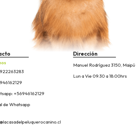
acto
Dirección
nos
Manuel Rodríguez 3150, Maipú
922263283
Lun a Vie 09:30 a 18:00hrs
946162129
sapp: +56946162129
l de Whatsapp
@lacasadelpeluquerocanino.cl