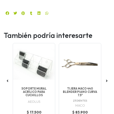
También podría interesarte
CO
SOPORTE MURAL
TIJERA MACO 440
ACRÍLICO PARA
BLENDER PIANO CURVA
ESC
CUCHILLOS
7.5"
23 DIENTES
AEOLUS
MACO
$ 17.500
$ 83.900