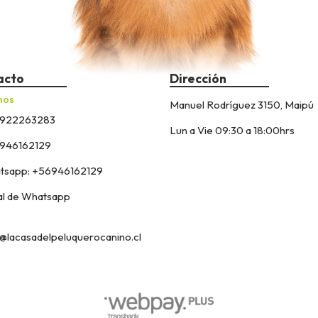
acto
Dirección
nos
Manuel Rodríguez 3150, Maipú
922263283
Lun a Vie 09:30 a 18:00hrs
946162129
sapp: +56946162129
l de Whatsapp
@lacasadelpeluquerocanino.cl