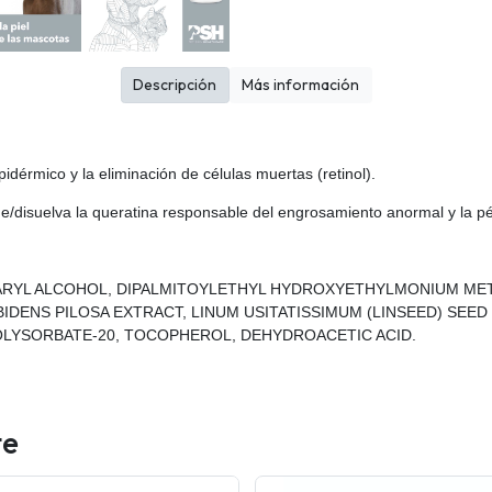
Descripción
Más información
dérmico y la eliminación de células muertas (retinol).
/disuelva la queratina responsable del engrosamiento anormal y la pérdi
RYL ALCOHOL, DIPALMITOYLETHYL HYDROXYETHYLMONIUM METHO
DENS PILOSA EXTRACT, LINUM USITATISSIMUM (LINSEED) SEED 
OLYSORBATE-20, TOCOPHEROL, DEHYDROACETIC ACID.
te