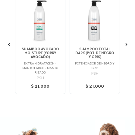
ML
SHAMPOO AVOCADO
SHAMPOO TOTAL
F
MOISTURE (YORKY
DARK (POT. DE NEGRO
O Y
AC
AVOCADO)
Y GRIS)
O
EXTRA HIDRATACIÓN -
POTENCIADOR DE NEGRO Y
MANTO LARGO - MANTO
GRIS
RIZADO
PSH
PSH
$ 21.000
$ 21.000