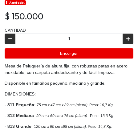
Agotado.
$ 150.000
CANTIDAD
Encargar
Mesa de Peluquería de altura fija, con robustas patas en acero
inoxidable, con carpeta antideslizante y de fácil limpieza.
Disponible en tamaños pequeño, mediano y grande.
DIMENSIONES
:
-
811 Pequeña
:
75 cm x
47 cm x
82 cm (altura).
Peso:
10,7 Kg
-
812 Mediana
:
90 cm x
60 cm x
76 cm (altura).
Peso:
13,3 Kg
-
813 Grande
:
.
1
20 cm x
60 cm x
68 cm (altura).
Peso:
14,8 Kg