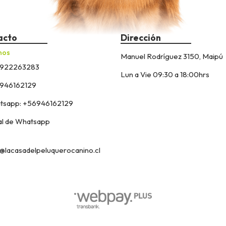
acto
Dirección
nos
Manuel Rodríguez 3150, Maipú
922263283
Lun a Vie 09:30 a 18:00hrs
946162129
sapp: +56946162129
l de Whatsapp
@lacasadelpeluquerocanino.cl