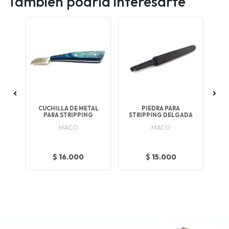
También podría interesarte
OVA
CUCHILLA DE METAL
PIEDRA PARA
E
PARA STRIPPING
STRIPPING DELGADA
S
 Y
MACO
MACO
IZZ
$ 16.000
$ 15.000