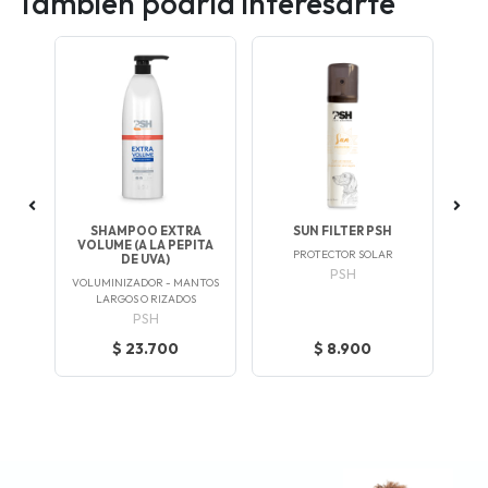
También podría interesarte
 ML
SHAMPOO EXTRA
SUN FILTER PSH
D
VOLUME (A LA PEPITA
PROTECTOR SOLAR
P
DE UVA)
PSH
VOLUMINIZADOR - MANTOS
LARGOS O RIZADOS
PSH
$ 23.700
$ 8.900