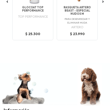
RO
GLOCOAT TOP
RASQUETA ARTERO
R
 M
PERFORMANCE
BEAST - ESPECIAL
R
NUDOS M
TOP PERFORMANCE
PARA DESENREDAR Y
UMEN
DES
ELIMINAR MUDA
ARTERO
$ 25.300
$ 23.990