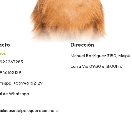
acto
Dirección
nos
Manuel Rodríguez 3150, Maipú
922263283
Lun a Vie 09:30 a 18:00hrs
946162129
sapp: +56946162129
l de Whatsapp
@lacasadelpeluquerocanino.cl