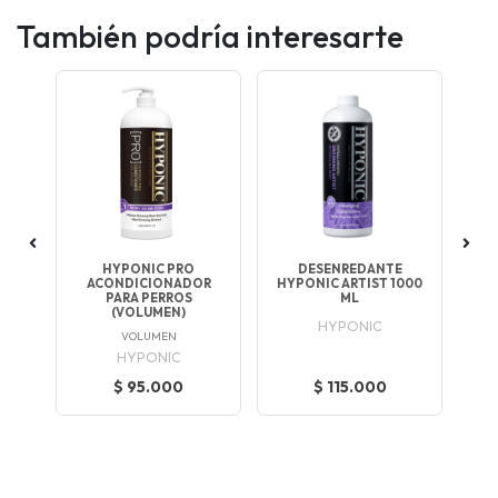
También podría interesarte
OR
HYPONIC PRO
DESENREDANTE
S
LKY
ACONDICIONADOR
HYPONIC ARTIST 1000
PR
PARA PERROS
ML
L
(VOLUMEN)
HYPONIC
VOLUMEN
HYPONIC
$ 95.000
$ 115.000