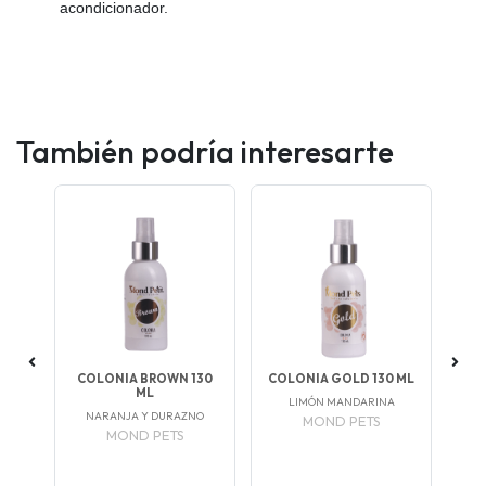
acondicionador.
También podría interesarte
INA
COLONIA BROWN 130
COLONIA GOLD 130 ML
C
ND
ML
LIMÓN MANDARINA
NARANJA Y DURAZNO
MOND PETS
-
MOND PETS
O,