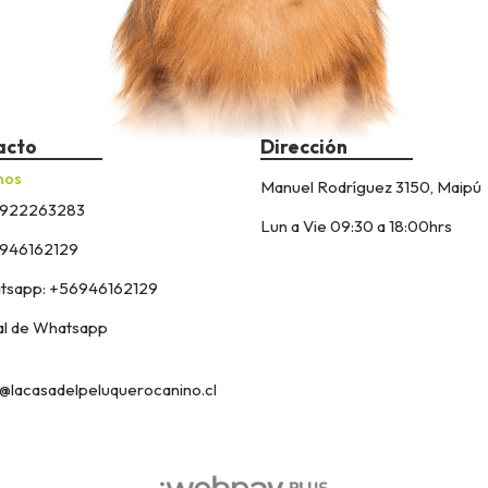
acto
Dirección
nos
Manuel Rodríguez 3150, Maipú
922263283
Lun a Vie 09:30 a 18:00hrs
946162129
sapp: +56946162129
l de Whatsapp
@lacasadelpeluquerocanino.cl