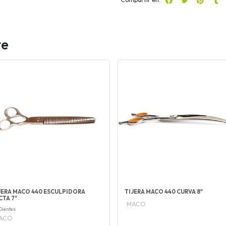
te
JERA MACO 440 ESCULPIDORA
TIJERA MACO 440 CURVA 8"
CTA 7"
MACO
Dientes
ACO