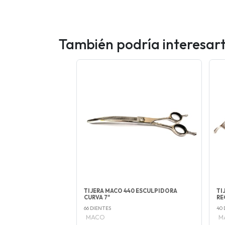
También podría interesar
TIJERA MACO 440 ESCULPIDORA
TI
CURVA 7"
RE
66 DIENTES
40 
MACO
M