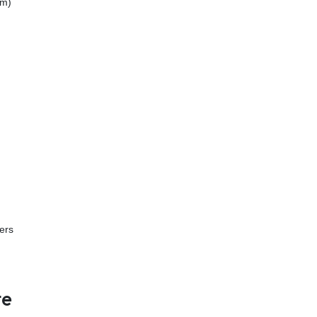
mm)
ers
te