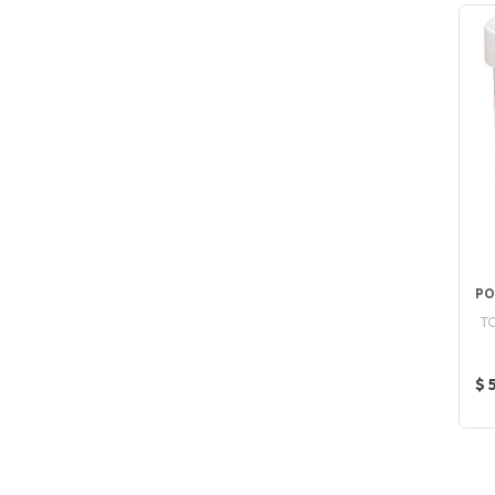
PO
T
$ 