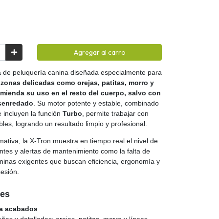
Agregar al carro
a de peluquería canina diseñada especialmente para
 zonas delicadas como orejas, patitas, morro y
omienda su uso en el resto del cuerpo, salvo con
esenredado
. Su motor potente y estable, combinado
 incluyen la función
Turbo
, permite trabajar con
les, logrando un resultado limpio y profesional.
ativa, la X-Tron muestra en tiempo real el nivel de
antes y alertas de mantenimiento como la falta de
aninas exigentes que buscan eficiencia, ergonomía y
esión.
les
ra acabados
as y detalladas: orejas, patitas, morro y líneas