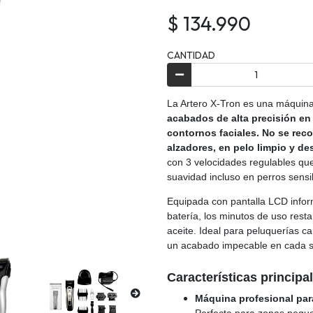
$ 134.990
CANTIDAD
La Artero X-Tron es una máquin
acabados de alta precisión en
contornos faciales. No se rec
alzadores, en pelo limpio y d
con 3 velocidades regulables que
suavidad incluso en perros sensib
Equipada con pantalla LCD inform
batería, los minutos de uso rest
aceite. Ideal para peluquerías c
un acabado impecable en cada s
Características principa
Máquina profesional pa
Perfecta para zonas pequeñ