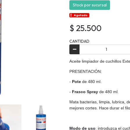
Stock por sucursal
Agotado.
$ 25.500
CANTIDAD
Aceite limpiador de cuchillos Ext
PRESENTACIÓN:
-
Pote
de 480 ml.
-
Frasco
Spray
de 480 ml.
Mata bacterias, limpia, lubrica, 
mejores cortes. Hace durar el fil
Modo de uso
: i
ntroduzca el cuch