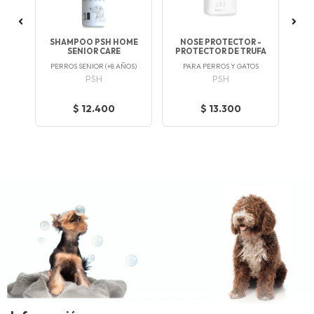
 300
SHAMPOO PSH HOME
NOSE PROTECTOR -
A
SENIOR CARE
PROTECTOR DE TRUFA
C
TOS
PERROS SENIOR (+8 AÑOS)
PARA PERROS Y GATOS
NU
PSH
PSH
$ 12.400
$ 13.300