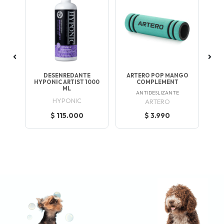
DESENREDANTE
ARTERO POP MANGO
EÑO
HYPONIC ARTIST 1000
COMPLEMENT
RA
ML
ANTIDESLIZANTE
HYPONIC
ARTERO
$ 115.000
$ 3.990