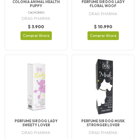
COLONIA ANIMAL HEALTH
PERFUME SIR DOG LADY
PUPPY
FLORAL WOOF
CACHORRO
DRAG PHARMA
DRAG PHARMA
$ 3.900
$ 10.990
Comprar Ahora
Comprar Ahora
PERFUME SIR DOG LADY
PERFUME SIR DOG MUSK
SWEETY LOVER
STRONGER LOVER
DRAG PHARMA
DRAG PHARMA